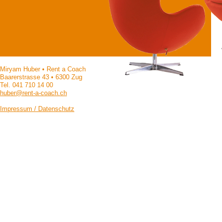
Miryam Huber • Rent a Coach
Baarerstrasse 43 • 6300 Zug
Tel. 041 710 14 00
huber@rent-a-coach.ch
Impressum / Datenschutz